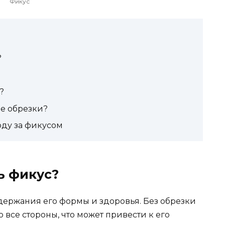
Фикус
?
?
ле обрезки?
оду за фикусом
ь фикус?
ержания его формы и здоровья. Без обрезки
о все стороны, что может привести к его