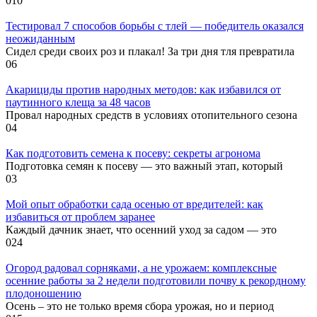
0
10
Тестировал 7 способов борьбы с тлей — победитель оказался
неожиданным
Сидел среди своих роз и плакал! За три дня тля превратила
0
6
Акарициды против народных методов: как избавился от
паутинного клеща за 48 часов
Провал народных средств в условиях отопительного сезона
0
4
Как подготовить семена к посеву: секреты агронома
Подготовка семян к посеву — это важный этап, который
0
3
Мой опыт обработки сада осенью от вредителей: как
избавиться от проблем заранее
Каждый дачник знает, что осенний уход за садом — это
0
24
Огород радовал сорняками, а не урожаем: комплексные
осенние работы за 2 недели подготовили почву к рекордному
плодоношению
Осень – это не только время сбора урожая, но и период