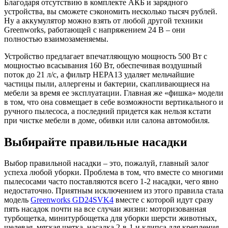
Благодаря отсутствию в комплекте АКБ и зарядного
устройства, вы сможете сэкономить несколько тысяч рублей.
Ну а аккумулятор можно взять от любой другой техники
Greenworks, работающей с напряжением 24 В – они
полностью взаимозаменяемы.
Устройство предлагает впечатляющую мощность 500 Вт с
мощностью всасывания 160 Вт, обеспечивая воздушный
поток до 21 л/с, а фильтр HEPA13 удаляет мельчайшие
частицы пыли, аллергены и бактерии, скапливающиеся на
мебели за время ее эксплуатации. Главная же «фишка» модели
в том, что она совмещает в себе возможности вертикального и
ручного пылесоса, а последний придется как нельзя кстати
при чистке мебели в доме, обивки или салона автомобиля.
Выбирайте правильные насадки
Выбор правильной насадки – это, пожалуй, главный залог
успеха любой уборки. Проблема в том, что вместе со многими
пылесосами часто поставляются всего 1-2 насадки, чего явно
недостаточно. Приятным исключением из этого правила стала
модель
Greenworks GD24SVK4
вместе с которой идут сразу
пять насадок почти на все случаи жизни: моторизованная
турбощетка, минитурбощетка для уборки шерсти животных,
щелевая, мягкая щетка, насадка 2-в-1 и клипса для крепления