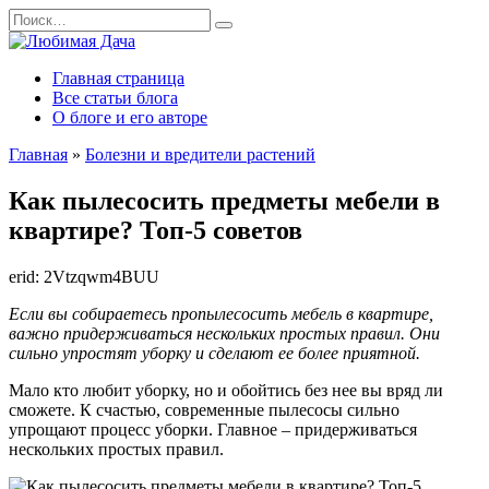
Перейти
Search
к
for:
содержанию
Главная страница
Все статьи блога
О блоге и его авторе
Главная
»
Болезни и вредители растений
Как пылесосить предметы мебели в
квартире? Топ-5 советов
erid: 2Vtzqwm4BUU
Если вы собираетесь пропылесосить мебель в квартире,
важно придерживаться нескольких простых правил. Они
сильно упростят уборку и сделают ее более приятной.
Мало кто любит уборку, но и обойтись без нее вы вряд ли
сможете. К счастью, современные пылесосы сильно
упрощают процесс уборки. Главное – придерживаться
нескольких простых правил.