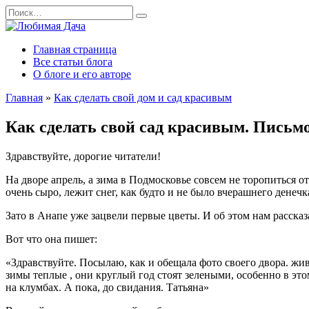
Перейти
Search
к
for:
содержанию
Главная страница
Все статьи блога
О блоге и его авторе
Главная
»
Как сделать свой дом и сад красивым
Как сделать свой сад красивым. Письм
Здравствуйте, дорогие читатели!
На дворе апрель, а зима в Подмосковье совсем не торопиться о
очень сыро, лежит снег, как будто и не было вчерашнего дене
Зато в Анапе уже зацвели первые цветы. И об этом нам расска
Вот что она пишет:
«Здравствуйте. Посылаю, как и обещала фото своего двора. жив
зимы теплые , они круглый год стоят зелеными, особенно в э
на клумбах. А пока, до свидания. Татьяна»