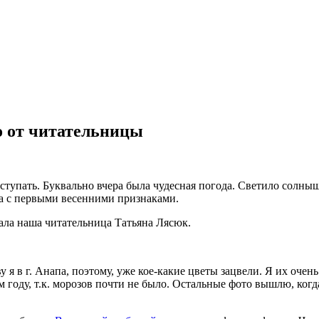
о от читательницы
тступать. Буквально вчера была чудесная погода. Светило солны
чка с первыми весенними признаками.
зала наша читательница Татьяна Лясюк.
у я в г. Анапа, поэтому, уже кое-какие цветы зацвели. Я их оче
том году, т.к. морозов почти не было. Остальные фото вышлю,