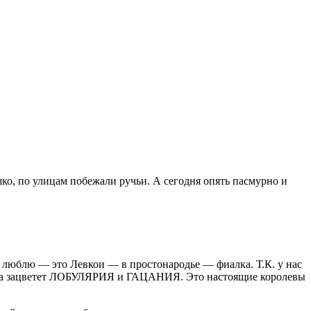
шко, по улицам побежали ручьи. А сегодня опять пасмурно и
нь люблю — это Левкои — в простонародье — фиалка. Т.К. у нас
 когда зацветет ЛОБУЛЯРИЯ и ГАЦАНИЯ. Это настоящие королевы