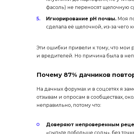
фасоль) не переносят щелочную с
Игнорирование pH почвы.
Моя по
сделала её щелочной, из-за чего 
Эти ошибки привели к тому, что мои р
и вредителей. Но причина была в не
Почему 87% дачников повто
На дачных форумах и в соцсетях я зам
отзывам и опросам в сообществах, ок
неправильно, потому что:
Доверяют непроверенным реце
«сыпьте побольше соды», без точн