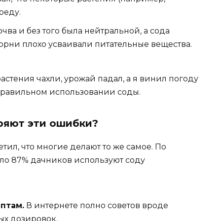
реду.
чва и без того была нейтральной, а сода
корни плохо усваивали питательные вещества.
астения чахли, урожай падал, а я винил погоду
правильном использовании соды.
ряют эти ошибки?
етил, что многие делают то же самое. По
оло 87% дачников используют соду
птам.
В интернете полно советов вроде
ых дозировок.