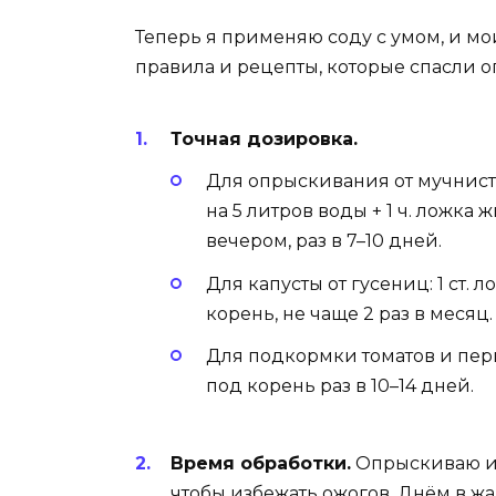
Теперь я применяю соду с умом, и мо
правила и рецепты, которые спасли о
Точная дозировка.
Для опрыскивания от мучнистой
на 5 литров воды + 1 ч. ложк
вечером, раз в 7–10 дней.
Для капусты от гусениц: 1 ст.
корень, не чаще 2 раз в месяц.
Для подкормки томатов и перце
под корень раз в 10–14 дней.
Время обработки.
Опрыскиваю ил
чтобы избежать ожогов. Днём в жа