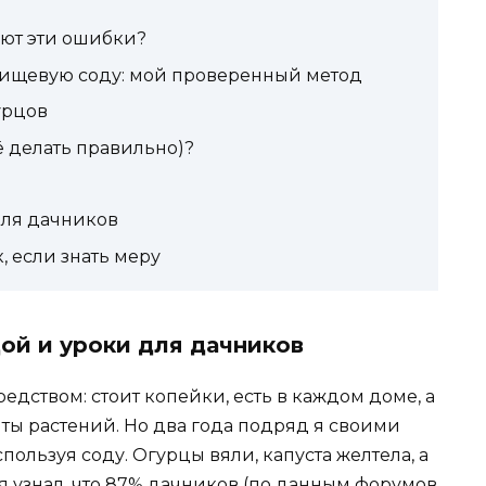
ют эти ошибки?
пищевую соду: мой проверенный метод
урцов
ё делать правильно)?
для дачников
 если знать меру
дой и уроки для дачников
дством: стоит копейки, есть в каждом доме, а
ты растений. Но два года подряд я своими
ользуя соду. Огурцы вяли, капуста желтела, а
я узнал, что 87% дачников (по данным форумов