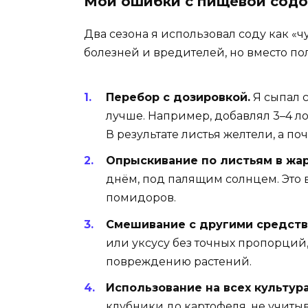
Мои ошибки с пищевой сод
Два сезона я использовал соду как «
болезней и вредителей, но вместо пол
Перебор с дозировкой.
Я сыпал с
лучше. Например, добавлял 3–4 л
В результате листья желтели, а п
Опрыскивание по листьям в жар
днём, под палящим солнцем. Это 
помидоров.
Смешивание с другими средств
или уксусу без точных пропорций
повреждению растений.
Использование на всех культура
клубники до картофеля, не учитыв