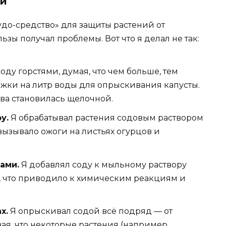
ой
чудо-средство» для защиты растений от
ьзы получал проблемы. Вот что я делал не так:
оду горстями, думая, что чем больше, тем
ожки на литр воды для опрыскивания капусты.
очва становилась щелочной.
у.
Я обрабатывал растения содовым раствором
вызывало ожоги на листьях огурцов и
ами.
Я добавлял соду к мыльному раствору
, что приводило к химическим реакциям и
х.
Я опрыскивал содой всё подряд — от
ая, что некоторые растения (например,