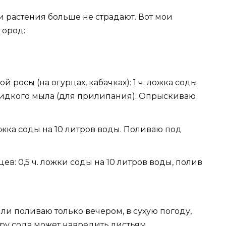
и растения больше не страдают. Вот мои
город:
 росы (на огурцах, кабачках): 1 ч. ложка соды
а жидкого мыла (для прилипания). Опрыскиваю
 ложка соды на 10 литров воды. Поливаю под
в: 0,5 ч. ложки соды на 10 литров воды, полив
и поливаю только вечером, в сухую погоду,
ру сода может навредить листьям.