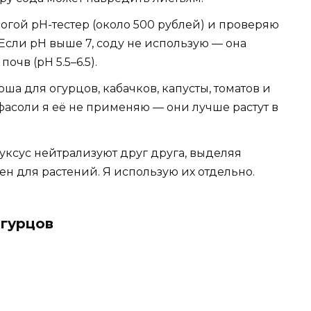
гой pH-тестер (около 500 рублей) и проверяю
сли pH выше 7, соду не использую — она
очв (pH 5.5–6.5).
ша для огурцов, кабачков, капусты, томатов и
фасоли я её не применяю — они лучше растут в
уксус нейтрализуют друг друга, выделяя
ен для растений. Я использую их отдельно.
огурцов