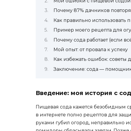
Мои ошибки с пищевой содой
Почему 87% дачников повторя
Как правильно использовать 
Пример моего рецепта для ог
Почему сода работает (если вс
Мой опыт: от провала к успеху
Как избежать ошибок: советы 
Заключение: сода — помощник,
Введение: моя история с со
Пищевая сода кажется безобидным сре
в интернете полно рецептов для защи
руками губил огород, неправильно исп
помидоры сбрасывали завязи. Позже 