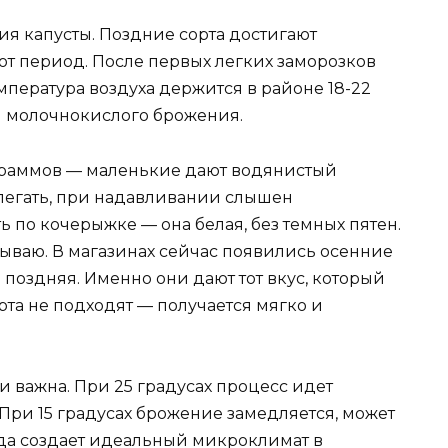
ия капусты. Поздние сорта достигают
от период. После первых легких заморозков
мпература воздуха держится в районе 18-22
я молочнокислого брожения.
граммов — маленькие дают водянистый
илегать, при надавливании слышен
ь по кочерыжке — она белая, без темных пятен.
ваю. В магазинах сейчас появились осенние
я поздняя. Именно они дают тот вкус, который
рта не подходят — получается мягко и
 важна. При 25 градусах процесс идет
 При 15 градусах брожение замедляется, может
ода создает идеальный микроклимат в