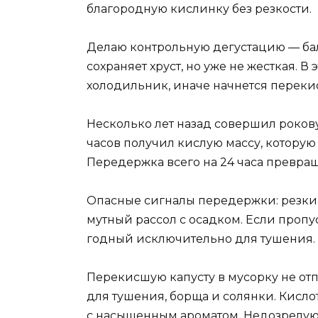
благородную кислинку без резкости.
Делаю контрольную дегустацию — бал
сохраняет хруст, но уже не жесткая. 
холодильник, иначе начнется переки
Несколько лет назад совершил рокову
часов получил кислую массу, которую
Передержка всего на 24 часа превра
Опасные сигналы передержки: резкий 
мутный рассол с осадком. Если проп
годный исключительно для тушения.
Перекисшую капусту в мусорку не от
для тушения, борща и солянки. Кисло
с насыщенным ароматом. Недозрелую