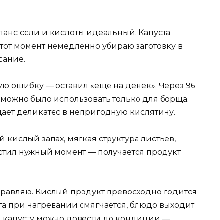
анс соли и кислоты идеальный. Капуста
В этот момент немедленно убираю заготовку в
сание.
ю ошибку — оставил «еще на денек». Через 96
 можно было использовать только для борща.
щает деликатес в непригодную кислятину.
кислый запах, мягкая структура листьев,
устил нужный момент — получается продукт
правляю. Кислый продукт превосходно годится
та при нагревании смягчается, блюдо выходит
 капусту можно довести до кондиции —