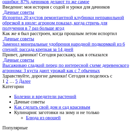
ошибки: 87% дачников делают то же самое
Введение: моя история с содой и уроки для дачников
Дачные советы
Испортил 20 кустов ремонтантной клубники неправильной
обрезкой в июле: агроном показал, когда стричь для
получения в 7 раз больше ягод
Как же я был расстроен, когда прошлым летом испортил
Дачные советы
Заменил минеральные удобрения народной подкормкой из 6
специй: рассада крепкая за 14 дней
Привет, дачники! Сегодня расскажу, как я отказался
Дачные советы
Высаживаю сладкий перец по интересной схеме деревенского
агронома: 3 куста дают урожай как с 7 обычных
Здравствуйте, дорогие дачники! Сегодня я поделюсь с
Пагинация
1
2
…
5
Далее
записей
Категории
Болезни и вредители растений
Дачные советы
Как сделать свой дом и сад красивым
Кулинария: заготовки на зиму и не только
Блюда из овощей
Популярные