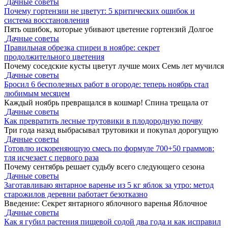
Дачные советы
Почему гортензии не цветут: 5 критических ошибок и
система восстановления
Пять ошибок, которые убивают цветение гортензий Долгое
Дачные советы
Правильная обрезка спиреи в ноябре: секрет
продолжительного цветения
Почему соседские кусты цветут лучше моих Семь лет мучился
Дачные советы
Бросил 6 бесполезных работ в огороде: теперь ноябрь стал
любимым месяцем
Каждый ноябрь превращался в кошмар! Спина трещала от
Дачные советы
Как превратить лесные трутовики в плодородную почву
Три года назад выбрасывал трутовики и покупал дорогущую
Дачные советы
Готовлю искореняющую смесь по формуле 700+50 граммов:
тля исчезает с первого раза
Почему сентябрь решает судьбу всего следующего сезона
Дачные советы
Заготавливаю янтарное варенье из 5 кг яблок за утро: метод
старожилов деревни работает безотказно
Введение: Секрет янтарного яблочного варенья Яблочное
Дачные советы
Как я губил растения пищевой содой два года и как исправил