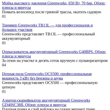
Мойка высокого давления Greenworks, 650 Вт, 70 бар. Обзор:
плюсы и минусы
Помыть велосипед после грязной трассы, окатить садовую
0
1
Триммер Greenworks TB13L — для профессионалов и
больших участков
Greenworks представляет TB13L — профессиональный
аккумуляторный
0
1
Опрыскиватель аккумуляторный Greenworks G40BPS. Обзор:
плюсы и минусы
За сезон на участке в десять соток вручную с пульверизатором
0
4
Цепная пила Greenworks OCS500: профессиональная
мощность 3 кВт без бензина и шума
Greenworks представляет OCS500 — профессиональную
цепную
0
1
Аэратор-скарификатор аккумуляторный Greenworks
GD40SC38II. Обзор: плюсы и минусы
Плотная почва и слой войлока на газоне мешают траве