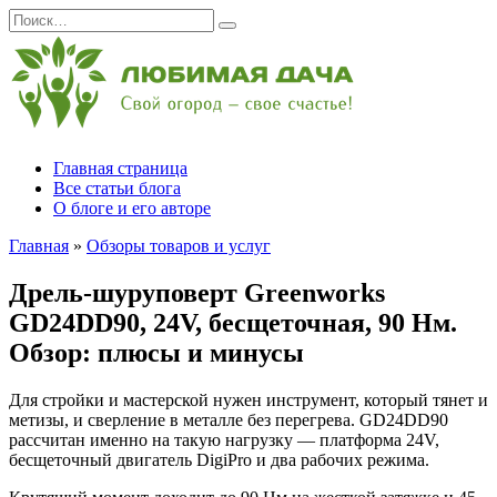
Перейти
Search
к
for:
содержанию
Главная страница
Все статьи блога
О блоге и его авторе
Главная
»
Обзоры товаров и услуг
Дрель-шуруповерт Greenworks
GD24DD90, 24V, бесщеточная, 90 Нм.
Обзор: плюсы и минусы
Для стройки и мастерской нужен инструмент, который тянет и
метизы, и сверление в металле без перегрева. GD24DD90
рассчитан именно на такую нагрузку — платформа 24V,
бесщеточный двигатель DigiPro и два рабочих режима.