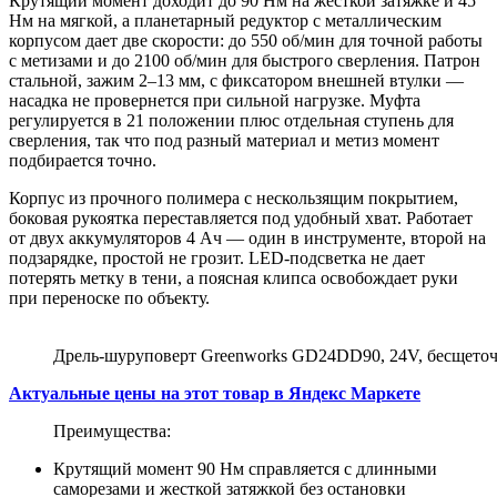
Крутящий момент доходит до 90 Нм на жесткой затяжке и 45
Нм на мягкой, а планетарный редуктор с металлическим
корпусом дает две скорости: до 550 об/мин для точной работы
с метизами и до 2100 об/мин для быстрого сверления. Патрон
стальной, зажим 2–13 мм, с фиксатором внешней втулки —
насадка не провернется при сильной нагрузке. Муфта
регулируется в 21 положении плюс отдельная ступень для
сверления, так что под разный материал и метиз момент
подбирается точно.
Корпус из прочного полимера с нескользящим покрытием,
боковая рукоятка переставляется под удобный хват. Работает
от двух аккумуляторов 4 Ач — один в инструменте, второй на
подзарядке, простой не грозит. LED-подсветка не дает
потерять метку в тени, а поясная клипса освобождает руки
при переноске по объекту.
Дрель-шуруповерт Greenworks GD24DD90, 24V, бесщеточ
Актуальные цены на этот товар в Яндекс Маркете
Преимущества:
Крутящий момент 90 Нм справляется с длинными
саморезами и жесткой затяжкой без остановки