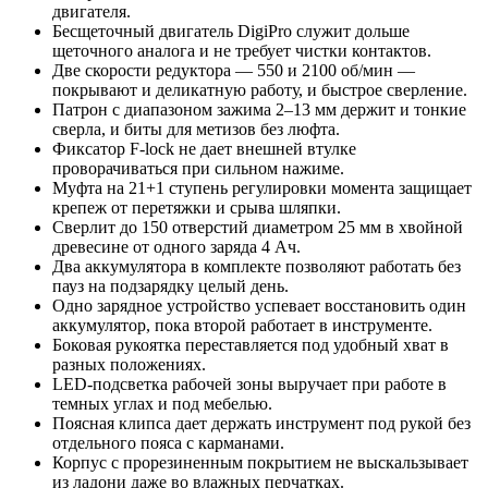
двигателя.
Бесщеточный двигатель DigiPro служит дольше
щеточного аналога и не требует чистки контактов.
Две скорости редуктора — 550 и 2100 об/мин —
покрывают и деликатную работу, и быстрое сверление.
Патрон с диапазоном зажима 2–13 мм держит и тонкие
сверла, и биты для метизов без люфта.
Фиксатор F-lock не дает внешней втулке
проворачиваться при сильном нажиме.
Муфта на 21+1 ступень регулировки момента защищает
крепеж от перетяжки и срыва шляпки.
Сверлит до 150 отверстий диаметром 25 мм в хвойной
древесине от одного заряда 4 Ач.
Два аккумулятора в комплекте позволяют работать без
пауз на подзарядку целый день.
Одно зарядное устройство успевает восстановить один
аккумулятор, пока второй работает в инструменте.
Боковая рукоятка переставляется под удобный хват в
разных положениях.
LED-подсветка рабочей зоны выручает при работе в
темных углах и под мебелью.
Поясная клипса дает держать инструмент под рукой без
отдельного пояса с карманами.
Корпус с прорезиненным покрытием не выскальзывает
из ладони даже во влажных перчатках.